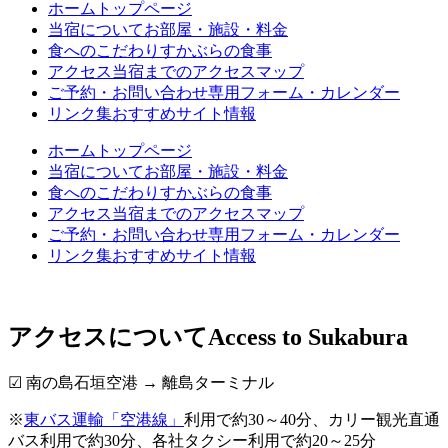
ホーム
トップページ
当宿について
お部屋・施設・料金
食へのこだわり
すかぶらの食事
アクセス
当宿までのアクセスマップ
ご予約・お問い合わせ
専用フォーム・カレンダー
リンク集
おすすめサイト情報
ホーム
トップページ
当宿について
お部屋・施設・料金
食へのこだわり
すかぶらの食事
アクセス
当宿までのアクセスマップ
ご予約・お問い合わせ
専用フォーム・カレンダー
リンク集
おすすめサイト情報
アクセスについて
Access to Sukabura
☑ 南の島石垣空港 → 離島ターミナル
※
東バス運輸「空港線」
利用で約30～40分、カリー観光直通
バス利用で約30分、各社タクシー利用で約20～25分