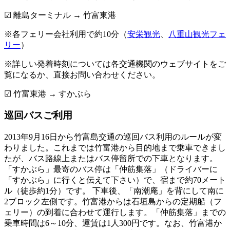
☑ 離島ターミナル → 竹富東港
※各フェリー会社利用で約10分（
安栄観光
、
八重山観光フェ
リー
）
※詳しい発着時刻については各交通機関のウェブサイトをご
覧になるか、直接お問い合わせください。
☑ 竹富東港 → すかぶら
巡回バスご利用
2013年9月16日から竹富島交通の巡回バス利用のルールが変
わりました。これまでは竹富港から目的地まで乗車できまし
たが、バス路線上またはバス停留所での下車となります。
「すかぶら」最寄のバス停は「仲筋集落」（ドライバーに
「すかぶら」に行くと伝えて下さい）で、宿まで約70メート
ル（徒歩約1分）です。 下車後、「南潮庵」を背にして南に
2ブロック左側です。竹富港からは石垣島からの定期船（フ
ェリー）の到着に合わせて運行します。「仲筋集落」までの
乗車時間は6～10分、運賃は1人300円です。なお、竹富港か