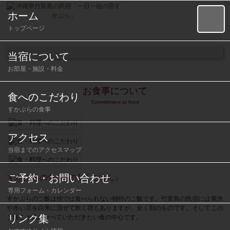
ホーム
トップページ
当宿について
お部屋・施設・料金
お食事について
食へのこだわり
Commitment to food
すかぶらの食事
アクセス
当宿までのアクセスマップ
ご予約・お問い合わせ
すかぶらの食−その1『ごはん』
専用フォーム・カレンダー
すかぶらのご飯は他では食べられない独特のご飯です。竹富島の民宿には紫米
や赤い豆を白米に混ぜて炊く宿もありますが、全く別のものです。そしてこの
リンク集
ご飯こそ私が食べていただきたい食の中心です。