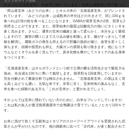
おすすめサイト情報
⅔
⅓
すかぶらでは玄米
、白米
で炊いています。玄米は成熟前に刈り取った
「岡山産玄米（みどりのお米）」とオルガ米の「北海道産玄米」がブレンドさ
れています。「みどりのお米」は成熟米の半分ほどの大きさで、同じ100ｇを
食べれば2倍の粒を食べることになります。GABAが発芽玄米の2倍、胚芽も2
倍摂ることができます。また、胚芽由来の脂質は抗酸化力の強いビタミンＢを
多く含みます。さらに、通常の玄米の繊維と違って柔らかく、水分をよく吸収
しますので、腸管の隅々にまで入り込み腸を刺激します。腸がすっきりして便
秘を解消し、腐敗ガスの発生も抑えるので肝臓の負担が減り、血管を若々しく
保ちます。頭痛や肌荒れも抑え、大腸ガンの原因も取り除きます。他にもリチ
ウムなどミネラルを多く含んでいて、炭水化物を燃やしてスタミナのある身体
をつくります。
「北海道産玄米」はオルガランドという粉で土壌の菌を活性化させて吸収力を
強め、光合成を100％に導いて栽培します。除草剤を1回使用していますが、
完全分解されて農薬分析では検出されません。「北海道産玄米」の茎は太く背
も高くみどりも濃い、元気な米です。非常に甘く、玄米特有の臭みもなく、玄
米を食べた経験のある方も「これが玄米か」と驚かれるでしょう。
すかぶらでは玄米に慣れていない方のために、白米をブレンドしていますが、
これは私の友人が鹿児島県鹿屋市で合鴨農法で育てているヒノヒカリ100％で
す。
お米に混ぜて炊く十五穀米はイタリアのスローフードアワードを受賞された武
富さんが手がけたものです。他の雑穀米に比べて「古代米」が多く配合されて