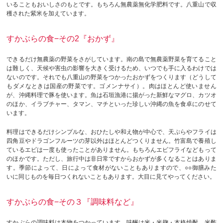
いることもおいしさのもとです。もちろん無農薬無化学肥料です。八重山で収
穫された紫米を加えています。
すかぶらの食−その2『おかず』
できるだけ無農薬の野菜をさがしています。南の島で無農薬野菜を育てること
は難しく、天候や害虫の影響を大きく受けるため、いつでも手に入るわけでは
ないのです。それでも八重山の野菜をつかったおかずをつくります（どうして
もダメなときは国産の野菜です。ゴメンナサイ）。肉はほとんど使いません
が、沖縄料理で豚を使います。魚は石垣漁港に揚がった新鮮なマグロ、カツオ
のほか、イラブチャー、タマン、マチといった珍しい沖縄の魚を食卓にのせて
います。
料理はできるだけシンプルな、おひたしや和え物が中心で、天ぷらやフライは
四角豆やドラゴンフルーツの芽以外はほとんどつくりません。竹富島で養殖し
ているエビは一度も使ったことがありません。もちろんエビフライなどもって
のほかです。ただし、旅行中は非日常ですからおかずが多くなることはありま
す。季節によって、日によって食材がないこともありますので、○○御膳みた
いに同じものを毎日つくれないこともあります。大目に見てやってください。
すかぶらの食−その３『調味料など』
すかぶらの調味料は本物をつかっています。味醂は米・米麹・本格焼酎、米酢